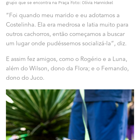
grupo que se encontra na Praça Foto: Olívia Hannickel
“Foi quando meu marido e eu adotamos a
Costelinha. Ela era medrosa e latia muito para
outros cachorros, então começamos a buscar
um lugar onde pudéssemos socializá-la”, diz.
E assim fez amigos, como o Rogério e a Luna,
além do Wilson, dono da Flora; e o Fernando,
dono do Juco.