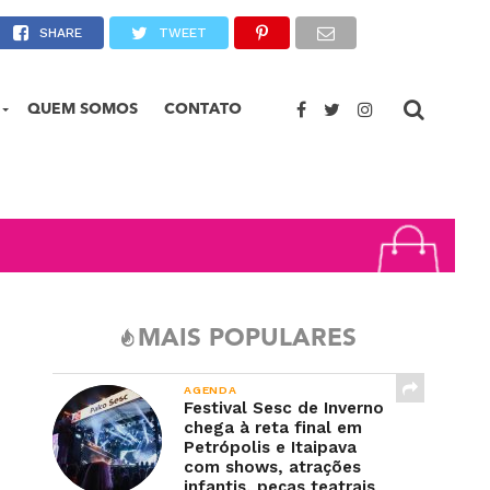
 fala sobre tendências para o verão 2022
SHARE
TWEET
QUEM SOMOS
CONTATO
MAIS POPULARES
AGENDA
Festival Sesc de Inverno
chega à reta final em
Petrópolis e Itaipava
com shows, atrações
infantis, peças teatrais