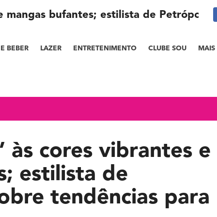
 e mangas bufantes; estilista de Petrópolis
E BEBER
LAZER
ENTRETENIMENTO
CLUBE SOU
MAIS
’ às cores vibrantes e
 estilista de
sobre tendências para