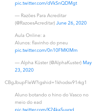
pic.twitter.com/dVkSnQDMgt
— Razões Para Acreditar
(@RazoesAcreditar)
June 26, 2020
Aula Online: a
Alunos: flavinho do pneu
pic.twitter.com/0n10FMKlMm
— Alpha Küster (@AlphaKuster)
May
23, 2020
CBgJbupFIeW?igshid=1khodsv91rkg1
Aluno botando o hino do Vasco no
meio do ead
pic.twitter.com/K24kaSuvqd