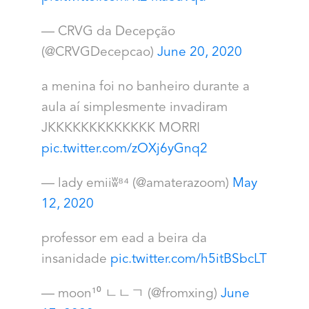
— CRVG da Decepção
(@CRVGDecepcao)
June 20, 2020
a menina foi no banheiro durante a
aula aí simplesmente invadiram
JKKKKKKKKKKKKK MORRI
pic.twitter.com/zOXj6yGnq2
— lady emiiʬ⁸⁴ (@amaterazoom)
May
12, 2020
professor em ead a beira da
insanidade
pic.twitter.com/h5itBSbcLT
— moon¹⁰ ㄴㄴㄱ (@fromxing)
June