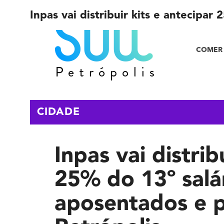
Inpas vai distribuir kits e antecipa
COMER 
CIDADE
Inpas vai distrib
25% do 13º salá
aposentados e p