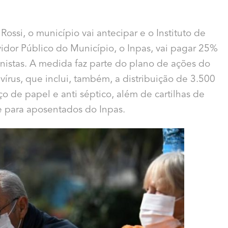
ossi, o município vai antecipar e o Instituto de
vidor Público do Município, o Inpas, vai pagar 25%
nistas. A medida faz parte do plano de ações do
avírus, que inclui, também, a distribuição de 3.500
nço de papel e anti séptico, além de cartilhas de
e para aposentados do Inpas.