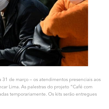
a 31 de março – os atendimentos presenciais aos
ncar Lima. As palestras do projeto “Café com
adas temporariamente. Os kits serão entregues