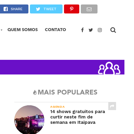
sionistas em Petrópolis
SHARE
TWEET
QUEM SOMOS
CONTATO
MAIS POPULARES
AGENDA
14 shows gratuitos para
curtir neste fim de
semana em Itaipava