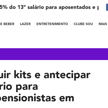
r 25% do 13º salário para aposentados e pen
E BEBER
LAZER
ENTRETENIMENTO
CLUBE SOU
MAIS
uir kits e antecipar
rio para
ensionistas em