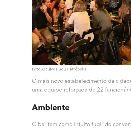
Foto Arquivos Sou Petrópolis
O mais novo estabelecimento da cidad
uma equipe reforçada de 22 funcionário
Ambiente
O bar tem como intuito fugir do conve