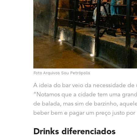
Foto Arquivos Sou Petrópolis
A ideia do bar veio da necessidade de 
“Notamos que a cidade tem uma grande
de balada, mas sim de barzinho, aquel
beber bem e pagar um preço justo por i
Drinks diferenciados