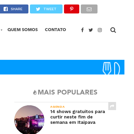
s e turistas
SHARE
TWEET
QUEM SOMOS
CONTATO
MAIS POPULARES
AGENDA
14 shows gratuitos para
curtir neste fim de
semana em Itaipava