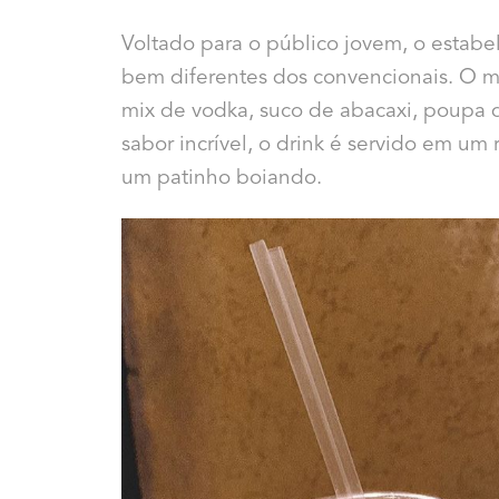
Voltado para o público jovem, o estab
bem diferentes dos convencionais. O m
mix de vodka, suco de abacaxi, poupa 
sabor incrível, o drink é servido em um
um patinho boiando.