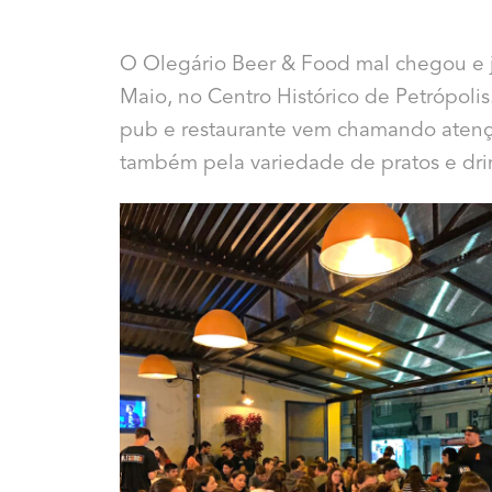
O Olegário Beer & Food mal chegou e 
Maio, no Centro Histórico de Petrópoli
pub e restaurante vem chamando atenç
também pela variedade de pratos e drin