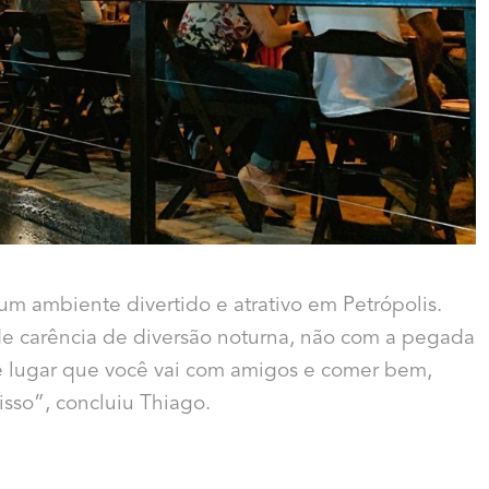
um ambiente divertido e atrativo em Petrópolis.
 carência de diversão noturna, não com a pegada
e lugar que você vai com amigos e comer bem,
sso”, concluiu Thiago.