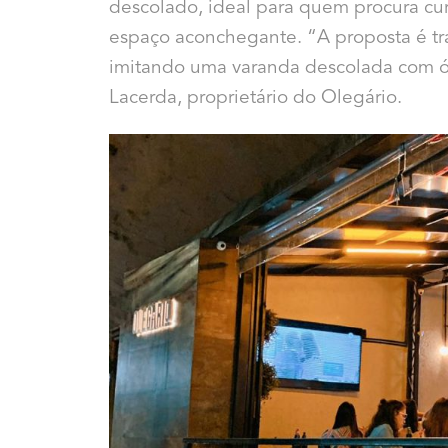
descolado, ideal para quem procura cur
espaço aconchegante. “A proposta é tr
imitando uma varanda descolada com ót
Lacerda, proprietário do Olegário.