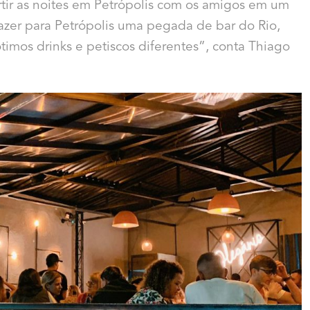
tir as noites em Petrópolis com os amigos em um
azer para Petrópolis uma pegada de bar do Rio,
imos drinks e petiscos diferentes”, conta Thiago