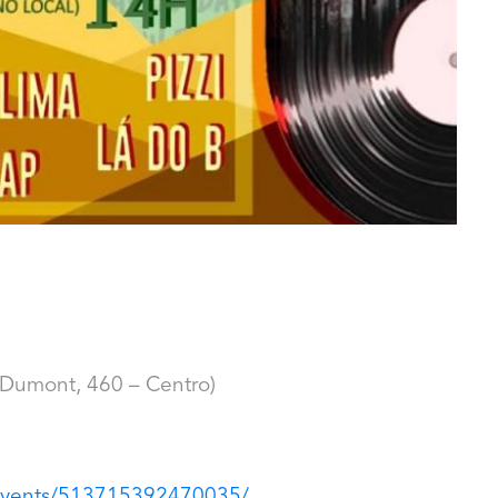
 Dumont, 460 – Centro)
events/513715392470035/