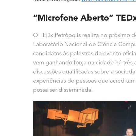
“Microfone Aberto” TEDx
O TEDx Petrópolis realiza no próximo
Laboratório Nacional de Ciência Compu
candidatos às palestras do evento ofic
vem ganhando força na cidade há três a
discussões qualificadas sobre a socied
experiências de pessoas que acredita
possa ser disseminada.