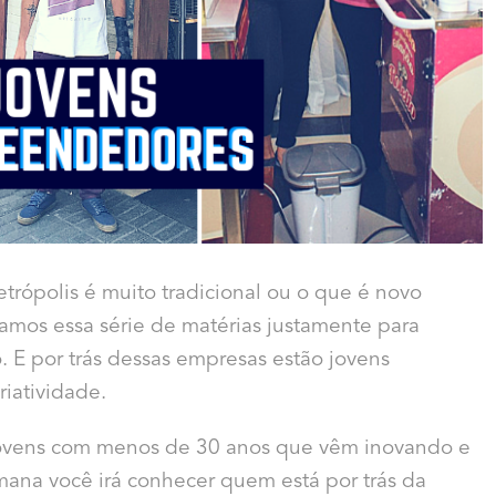
trópolis é muito tradicional ou o que é novo
amos essa série de matérias justamente para
 E por trás dessas empresas estão jovens
riatividade.
 jovens com menos de 30 anos que vêm inovando e
mana você irá conhecer quem está por trás da