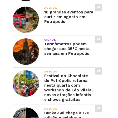
AGENDA
16 grandes eventos para
curtir em agosto em
Petrópolis
CIDADE
Termômetros podem
chegar aos 35°C nesta
semana em Petrópolis
AGENDA
Festival do Chocolate
de Petrópolis retorna
nesta quarta com
workshop de Léo Vilela,
novas atrações infantis
e shows gratuitos
AGENDA
Bunka-Sai chega à 17ª
edição e celebra a