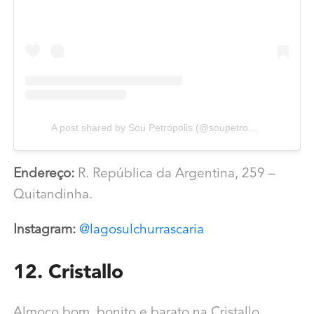
A post shared by Sou Petrópolis (@soupetropolis)
Endereço:
R. República da Argentina, 259 –
Quitandinha.
Instagram:
@lagosulchurrascaria
12. Cristallo
Almoço bom, bonito e barato na Cristallo.