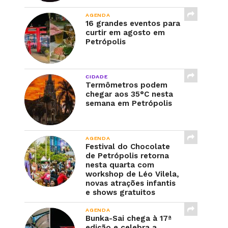
AGENDA
16 grandes eventos para
curtir em agosto em
Petrópolis
CIDADE
Termômetros podem
chegar aos 35°C nesta
semana em Petrópolis
AGENDA
Festival do Chocolate
de Petrópolis retorna
nesta quarta com
workshop de Léo Vilela,
novas atrações infantis
e shows gratuitos
AGENDA
Bunka-Sai chega à 17ª
edição e celebra a