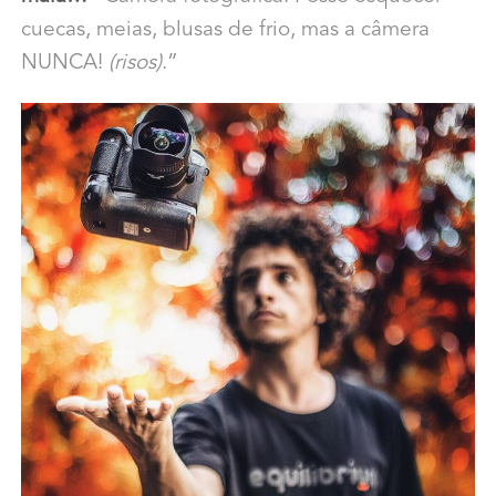
cuecas, meias, blusas de frio, mas a câmera
NUNCA!
(risos)
.”