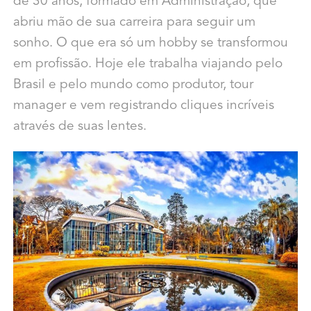
de 30 anos, formado em Administração, que
abriu mão de sua carreira para seguir um
sonho. O que era só um hobby se transformou
em profissão. Hoje ele trabalha viajando pelo
Brasil e pelo mundo como produtor, tour
manager e vem registrando cliques incríveis
através de suas lentes.