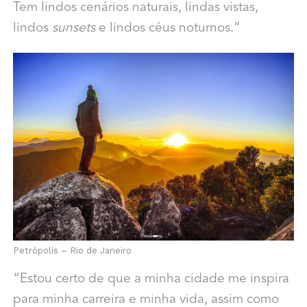
Tem lindos cenários naturais, lindas vistas,
lindos
sunsets
e lindos céus noturnos.”
Petrópolis – Rio de Janeiro
“Estou certo de que a minha cidade me inspira
para minha carreira e minha vida, assim como